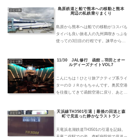
ちらも桜まつりが各所で開催されるなど
島原鉄道と船で熊本への移動と熊本
桜を見に行く人が多かったです。そんな
ひとり旅
周辺の私鉄乗りまくり
中現地で体験...
島原から熊本へは船での移動がコスパも
タイパも良い旅名人の九州満喫きっぷを
使っての3日目の行程です。諫早から熊
本に行くのに、九州内のフリーきっぷで
も持っていれば、西九州新幹線→リレー
11/30 JAL修行 函館→羽田とオー
かもめ→九州新幹線となりますが、コス
ひとり旅
ルディーズナイトVOL7
パを考えると島原港まで島...
こんにちは！ひとり旅アクティブ系ライ
ターのＤＪＲかもちゃんです。奥尻空港
を往復してきて函館空港に戻り、あとは
羽田へと戻ってから錦糸町のライブハウ
スヒューズボックスにて「オールディー
天浜線TH3501引退｜最後の回送と森
ズナイトVol.7」を楽しんできた様子を書
ひとり旅
町で見送った静かなラストラン
いてみます。函館空...
天竜浜名湖鉄道TH3501の引退を記録。
天竜二俣駅での姿、森町病院前で見送っ