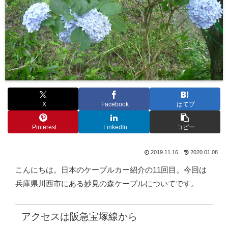
X
Facebook
はてブ
Pinterest
LinkedIn
コピー
2019.11.16
2020.01.08
こんにちは。日本のケーブルカー紹介の11回目。今回は
兵庫県川西市にある妙見の森ケーブルについてです。
アクセスは阪急宝塚線から