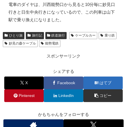
電車のダイヤは、川西能勢口から見ると10分毎に妙見口
行きと日生中央行きになっているので、この列車は山下
駅で乗り換えになりました。
ひとり旅
旅行記
鉄道旅行
ケーブルカー
乗り鉄
妙見の森ケーブル
能勢電鉄
スポンサーリンク
シェアする
X
Facebook
はてブ
Pinterest
LinkedIn
コピー
かもちゃんをフォローする