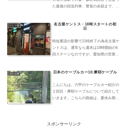
た最後の回送列車、警笛の余韻まで、35
年の歴史に静かに別れを告げた一日を描
きます。
名古屋ケントス・18時スタートの初
ひとり旅
日
時短要請の影響で21時終了の為名古屋ケ
ントスは、通常なら週末は19時開始の6
回ステージなのですが、愛知県の営業時
短要請をうけて営業終了時刻が21時とな
ってしまいました。これは通常営業では
日本のケーブルカー10:摩耶ケーブル
2回ステージまでの時間になります。こ
ひとり旅
のためにステージ開...
こんにちは。六甲のケーブルカー紹介の
２回目・摩耶ケーブルについて紹介して
いきます。こちらの路線は、夏休み期間
を除き毎週火曜日（祝日の場合は翌日・
翌日の祝日ならば営業）は運休になるの
で、利用の際はご注意ください。ロープ
スポンサーリンク
ウェーと合わせて「まやビ...