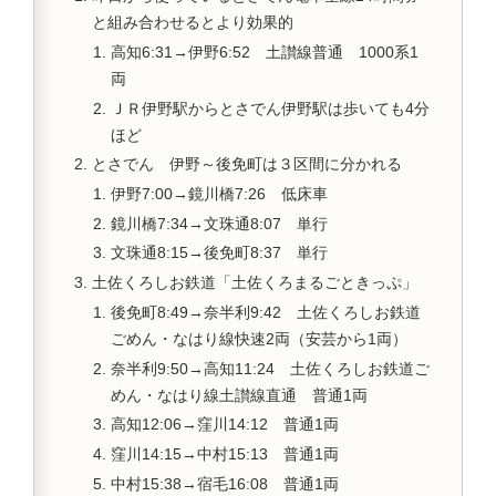
と組み合わせるとより効果的
高知6:31→伊野6:52 土讃線普通 1000系1
両
ＪＲ伊野駅からとさでん伊野駅は歩いても4分
ほど
とさでん 伊野～後免町は３区間に分かれる
伊野7:00→鏡川橋7:26 低床車
鏡川橋7:34→文珠通8:07 単行
文珠通8:15→後免町8:37 単行
土佐くろしお鉄道「土佐くろまるごときっぷ」
後免町8:49→奈半利9:42 土佐くろしお鉄道
ごめん・なはり線快速2両（安芸から1両）
奈半利9:50→高知11:24 土佐くろしお鉄道ご
めん・なはり線土讃線直通 普通1両
高知12:06→窪川14:12 普通1両
窪川14:15→中村15:13 普通1両
中村15:38→宿毛16:08 普通1両