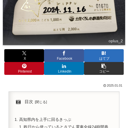
oplus_2
X
Facebook
はてブ
Pinterest
LinkedIn
コピー
2025.01.01
目次
高知県内を上手に回るきっぷ
昨日から使っているとさでん電車全線24時間券