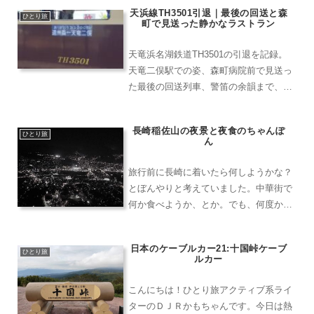
天浜線TH3501引退｜最後の回送と森
ひとり旅
町で見送った静かなラストラン
天竜浜名湖鉄道TH3501の引退を記録。
天竜二俣駅での姿、森町病院前で見送っ
た最後の回送列車、警笛の余韻まで、35
年の歴史に静かに別れを告げた一日を描
きます。
長崎稲佐山の夜景と夜食のちゃんぽ
ひとり旅
ん
旅行前に長崎に着いたら何しようかな？
とぼんやりと考えていました。中華街で
何か食べようか、とか。でも、何度か中
華街には行ってるし、少しは変わったこ
としたいな・・・。あ、そうだ、稲佐山
日本のケーブルカー21:十国峠ケーブ
とかいう場所があったよな・・・？早速
ひとり旅
ルカー
調べてみたら、稲佐山展望...
こんにちは！ひとり旅アクティブ系ライ
ターのＤＪＲかもちゃんです。今日は熱