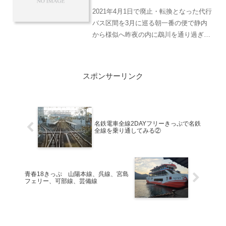
2021年4月1日で廃止・転換となった代行
バス区間を3月に巡る朝一番の便で静内
から様似へ昨夜の内に鵡川を通り過ぎて
静内まできました。これにより今日から
の行程が思い通りに組めました。前日ま
での行程はこちら！06:09発、お名残り
スポンサーリンク
乗車が数人3月...
名鉄電車全線2DAYフリーきっぷで名鉄
全線を乗り通してみる②
青春18きっぷ 山陽本線、呉線、宮島
フェリー、可部線、芸備線