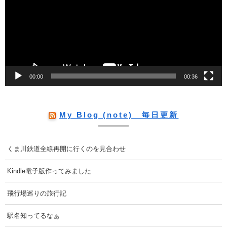
レ
ー
ヤ
ー
00:00
00:36
My Blog (note) 毎日更新
くま川鉄道全線再開に行くのを見合わせ
Kindle電子版作ってみました
飛行場巡りの旅行記
駅名知ってるなぁ