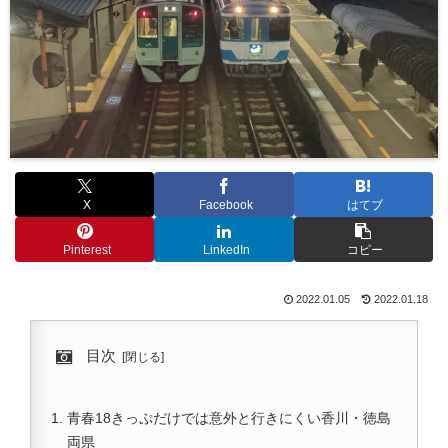
X
Facebook
はてブ
Pinterest
LinkedIn
コピー
2022.01.05
2022.01.18
目次
青春18きっぷだけでは意外と行きにくい香川・徳島
両県