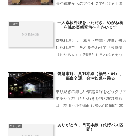
海や箱根からのアクセスで行ける十国峠
ケーブルカーについて紹介します。熱海
駅前のバス乗り場からスタート熱海駅の
一人卓袱料理をいただき、めがね橋
改札を出たら、左側に向かうとバス乗り
07九州
を眺め長崎空港へ向かいます
場のターミナルがあります...
卓袱料理とは、和食・中華・洋食が融合
した料理で、それを合わせて「和華蘭
（わからん）」料理とも言われるそうで
すが、円卓に料理をのせるなど大人数向
けであり、一人で食べるのはどうなの？
磐越東線、奥羽本線（福島～峠）、
そもそも食べられるの？という疑問があ
ひとり旅
福島交通、会津鉄道を乗る
りました。リンガーハットや...
乗り継ぎの難しい磐越東線をどうクリア
するか？郡山といわきを結ぶ磐越東線
は、郡山～小野新町は概ね1時間に1本程
度の本数があるのですが、小野新町から
いわきの間は1日6本しかなく、日中は6
ありがとう、日高本線（代行バス区
時間近く運転しない時間帯があるため、
ひとり旅
間）
非常に乗るのに難儀しま...