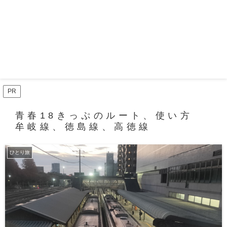
PR
青春18きっぷのルート、使い方
牟岐線、徳島線、高徳線
ひとり旅