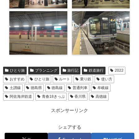
ひとり旅
プランニング
旅行記
鉄道旅行
2022
おすすめ
ひとり旅
ルート
乗り鉄
使い方
土讃線
徳島県
徳島線
普通列車
牟岐線
阿佐海岸鉄道
青春18きっぷ
香川県
高徳線
スポンサーリンク
シェアする