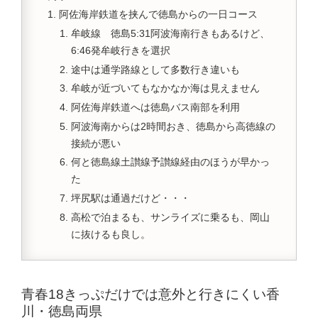
阿佐海岸鉄道を挟んで徳島からの一日コース
牟岐線 徳島5:31阿波海南行きもあるけど、
6:46発牟岐行きを選択
途中は通学路線として多数行き違いも
牟岐が近づいてもなかなか海は見えません
阿佐海岸鉄道へは徳島バス南部を利用
阿波海南からは2時間おき、徳島から高徳線の
接続が悪い
何と徳島線土讃線予讃線経由のほうが早かっ
た
坪尻駅は通過だけど・・・
高松で泊まるも、サンライズに乗るも、岡山
に抜けるも良し。
青春18きっぷだけでは意外と行きにくい香
川・徳島両県