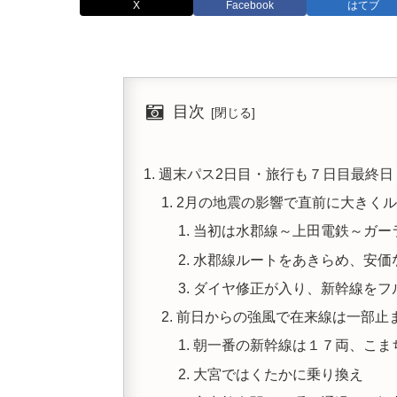
X
Facebook
はてブ
目次
週末パス2日目・旅行も７日目最終日
2月の地震の影響で直前に大きく
当初は水郡線～上田電鉄～ガー
水郡線ルートをあきらめ、安価
ダイヤ修正が入り、新幹線をフ
前日からの強風で在来線は一部止
朝一番の新幹線は１７両、こま
大宮ではくたかに乗り換え