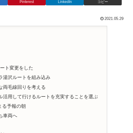
Pinterest
LinkedIn
コピー
2021.05.29
ルート変更をした
ラ湯沢ルートを組み込み
な両毛線回りを考える
ル活用して行けるルートを充実することを選ぶ
まる予報の朝
ち車両へ