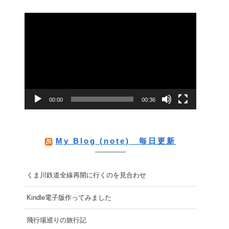
動
画
プ
レ
ー
00:00
00:36
ヤ
ー
My Blog (note) 毎日更新
くま川鉄道全線再開に行くのを見合わせ
Kindle電子版作ってみました
飛行場巡りの旅行記