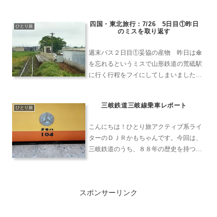
き、そこから列車で小松空港を目指しま
す。京都丹後鉄道での時刻表に載らない
四国・東北旅行：7/26 5日目①昨日
グルメな列車旅のことは、修行ルート２
ひとり旅
のミスを取り返す
をご覧ください。敦賀駅から...
週末パス２日目①妥協の産物 昨日は傘
を忘れるというミスで山形鉄道の荒砥駅
に行く行程をフイにしてしまいました。
いろいろと行程をひねってみたものの、
さすがに荒砥駅まで行くとなると朝４時
三岐鉄道三岐線乗車レポート
頃にタクシーを捕まえて１時間ほど走っ
ひとり旅
て荒砥駅に向かい、始発の...
こんにちは！ひとり旅アクティブ系ライ
ターのＤＪＲかもちゃんです。今回は、
三岐鉄道のうち、８８年の歴史を持つ三
岐線について書いていきます。旅客列車
は近鉄富田駅が起点駅三岐鉄道はセメン
ト輸送を中心としており、貨物列車が太
スポンサーリンク
平洋セメントのある東藤原...