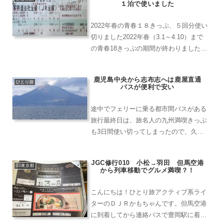
１泊で使いました
用、名古屋から福井まで高速...
2022年春の青春１８きっぷ、５回分使い
切りました2022年春（3.1～4.10）まで
の青春18きっぷの期間が終わりました。
この間は1セット（5枚）を使って旅行し
てきたので、ルート決めの参考になれば
鹿児島中央から志布志へは鹿屋直通
と思います。青春18きっぷについて（Ｊ
ひとり旅
バスが便利で安い
Ｒ東...
途中でフェリーに乗る都市間バスがある
旅行最終日は、旅名人の九州満喫きっぷ
も3日間使い切ってしまったので、久し
く乗車していない志布志からの日南線に
乗るため志布志までのアクセスを安くラ
JGC修行010 小松→羽田 但馬空港
クにいける方法を考えました。前日まで
03東京都
から列車移動でグルメ満喫？！
の行程はこちら！島原鉄道...
こんにちは！ひとり旅アクティブ系ライ
ターのＤＪＲかもちゃんです。但馬空港
に到着してから連絡バスで豊岡駅に着