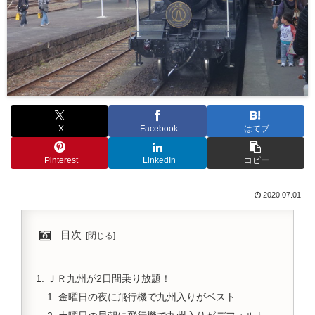
X
Facebook
はてブ
Pinterest
LinkedIn
コピー
2020.07.01
目次
ＪＲ九州が2日間乗り放題！
金曜日の夜に飛行機で九州入りがベスト