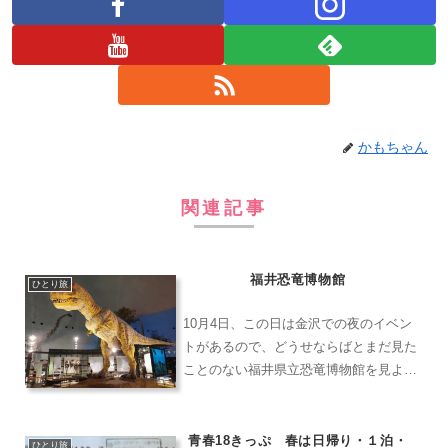
かもちゃん
関連記事
福井恐竜博物館
ひとり旅
10月4日、この日は金沢での夜のイベン
トがあるので、どうせならばとまだ見た
ことのない福井県立恐竜博物館を見よう
と予定を組んでみました。きっぷはえち
ぜん鉄道のセットきっぷを使うことと
し、安くあげる為に行きは普通列車利
青春18きっぷ 春は日帰り・１泊・
ひとり旅