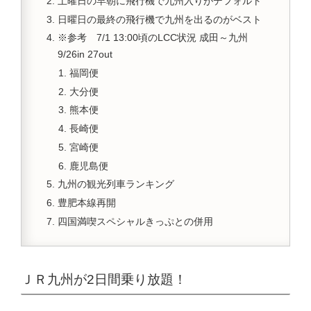
土曜日の早朝に飛行機で九州入りがデフォルト
日曜日の最終の飛行機で九州を出るのがベスト
※参考 7/1 13:00頃のLCC状況 成田～九州
9/26in 27out
福岡便
大分便
熊本便
長崎便
宮崎便
鹿児島便
九州の観光列車ランキング
豊肥本線再開
四国満喫スペシャルきっぷとの併用
ＪＲ九州が2日間乗り放題！