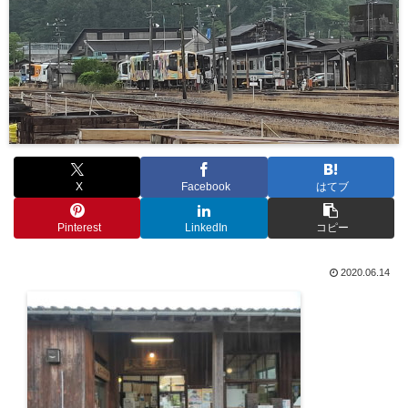
X
Facebook
はてブ
Pinterest
LinkedIn
コピー
2020.06.14