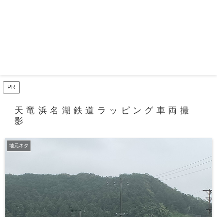
PR
天竜浜名湖鉄道ラッピング車両撮
影
地元ネタ