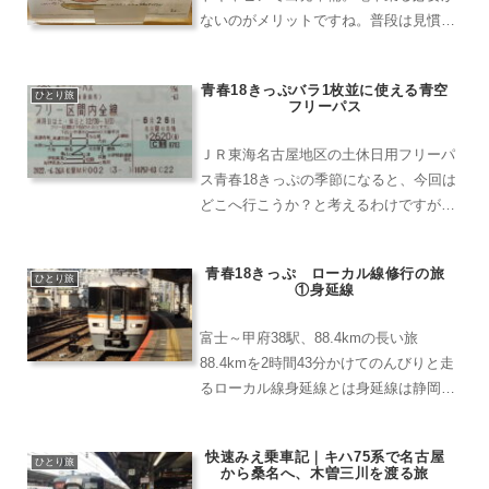
ないのがメリットですね。普段は見慣れ
ない第二ターミナルより、千歳行きへ搭
乗。荷物はセルフ式。ヘルシンキで初め
青春18きっぷバラ1枚並に使える青空
てこれ見て感動したなぁ。６時１５分と
ひとり旅
フリーパス
非常に早い出発とはいえ、...
ＪＲ東海名古屋地区の土休日用フリーパ
ス青春18きっぷの季節になると、今回は
どこへ行こうか？と考えるわけですが、
5枚セットで売られているので使い切れ
ないのでは？とか、でも金券ショップに
青春18きっぷ ローカル線修行の旅
売れるよねという考え方もあります。Ｊ
ひとり旅
①身延線
Ｒ東海、それも名古屋地...
富士～甲府38駅、88.4kmの長い旅
88.4kmを2時間43分かけてのんびりと走
るローカル線身延線とは身延線は静岡県
の富士と山梨県の甲府を結ぶ路線で、特
急ふじかわも走っているのですがかなり
快速みえ乗車記｜キハ75系で名古屋
の鈍足で88.4kmを1時間47分かかる（ふ
ひとり旅
から桑名へ、木曽三川を渡る旅
じかわ...