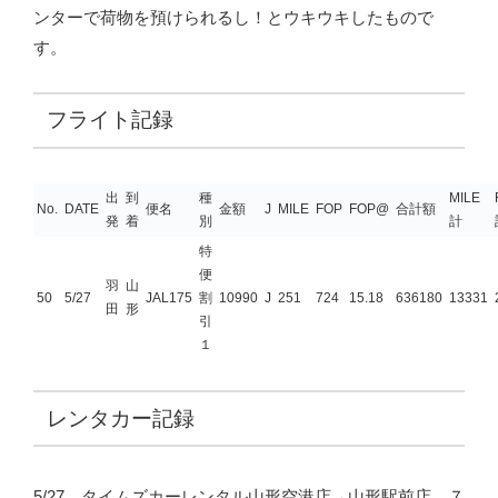
ンターで荷物を預けられるし！とウキウキしたもので
す。
フライト記録
出
到
種
MILE
No.
DATE
便名
金額
J
MILE
FOP
FOP@
合計額
発
着
別
計
特
便
羽
山
50
5/27
JAL175
割
10990
J
251
724
15.18
636180
13331
田
形
引
１
レンタカー記録
5/27 タイムズカーレンタル山形空港店→山形駅前店 ７