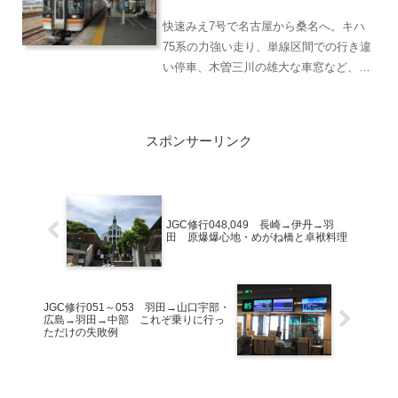
快速みえ7号で名古屋から桑名へ。キハ
75系の力強い走り、単線区間での行き違
い停車、木曽三川の雄大な車窓など、関
西本線ならではの鉄道旅を紹介します。
スポンサーリンク
JGC修行048,049 長崎→伊丹→羽
田 原爆爆心地・めがね橋と卓袱料理
JGC修行051～053 羽田→山口宇部・
広島→羽田→中部 これぞ乗りに行っ
ただけの失敗例