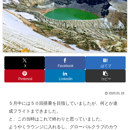
X
Facebook
はてブ
Pinterest
LinkedIn
コピー
2020.01.18
５月中には５０回搭乗を目指していましたが、何とか達
成フライトまできました。
と、この当時はこれで終わりと思っていました。
ようやくラウンジに入れるし、グローバルクラブのカウ