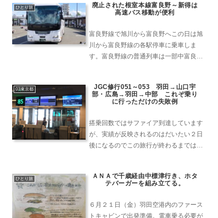
廃止された根室本線富良野～新得は
ひとり旅
高速バス移動が便利
富良野線で旭川から富良野へこの日は旭
川から富良野線の各駅停車に乗車しま
す。富良野線の普通列車は一部中富良野
～富良野間の駅を通過するものがあるの
で、全駅停車する列車に乗るには朝の列
JGC修行051～053 羽田→山口宇
車が最適です。H100系に統一されて、2
03東京都
部・広島→羽田→中部 これぞ乗り
両編成は朝から外国人の...
に行っただけの失敗例
搭乗回数ではサファイア到達しています
が、実績が反映されるのはだいたい２日
後になるのでこの旅行が終わるまではク
リスタルでの計算となります。この旅行
が終わった５月２８日の５日後に旅行し
ＡＮＡで千歳経由中標津行き、ホタ
ていますが、この時は既にサファイアで
ひとり旅
テバーガーを組み立てる。
計算されています。もちろ...
６月２１日（金）羽田空港内のファース
トキャビンで出発準備。電車乗る必要が