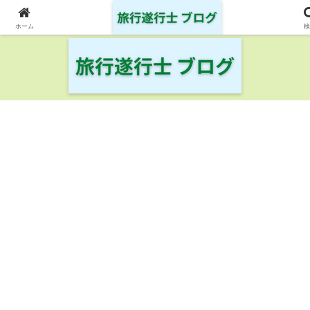
日本の鉄道・空港を制覇した旅行遂行士の旅の記録
ホーム
検