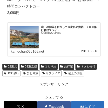
時間コンパクトカー
3,090円
蔵王の御釜を目指して３度目の挑戦、ＪＧＣ修
行解脱フライト
#JGC修行#JGP修行
2019.06.10
kamochan058165.net
02東北
03東京都
ひとり旅
旅行記
ＪＡＬ修行
JGC修行
ひとり旅
サファイア
蔵王の御釜
スポンサーリンク
シェアする
X
Facebook
はてブ