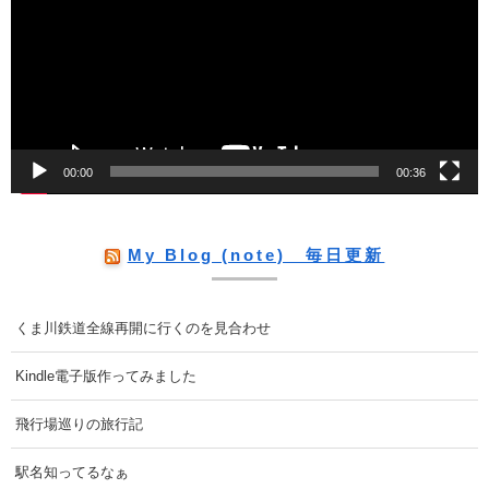
プ
レ
ー
ヤ
ー
00:00
00:36
My Blog (note) 毎日更新
くま川鉄道全線再開に行くのを見合わせ
Kindle電子版作ってみました
飛行場巡りの旅行記
駅名知ってるなぁ