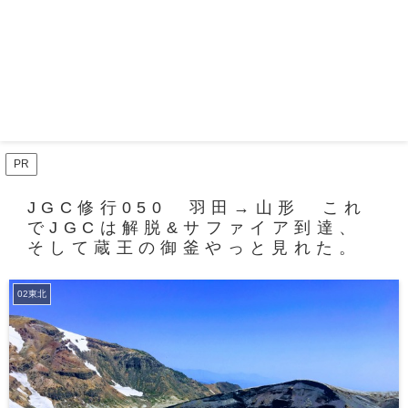
PR
JGC修行050 羽田→山形 これ
でJGCは解脱&サファイア到達、
そして蔵王の御釜やっと見れた。
02東北