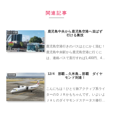
関連記事
鹿児島中央から鹿児島空港へ並ばず
ひとり旅
行ける裏技
鹿児島空港行きのバスはとにかく混む！
鹿児島中央駅から鹿児島空港に行くに
は、連絡バスで直行すれば1,400円、40
分ほどで行くことができます。確かに10
分から15分おきにバスが出ていますが、
12/4 那覇→久米島→那覇 ダイヤ
まぁ待ち列もものすごく多くて、少し時
09沖縄
モンド到達！
間に余裕を持って...
こんにちは！ひとり旅アクティブ系ライ
ターのＤＪＲかもちゃんです。いよいよ
ＪＡＬのダイヤモンドステータス修行も
最後！次のフライトが120本目となりま
す。まずは空港ラウンジで元気チャージ