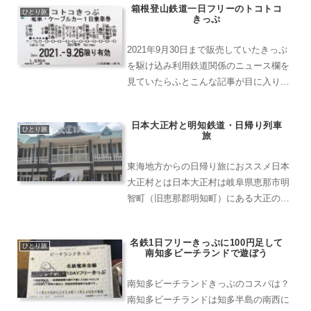
箱根登山鉄道一日フリーのトコトコ
して少々早めにホテルを出て、いつもは
ひとり旅
きっぷ
美栄橋駅へ戻る形でした...
2021年9月30日まで販売していたきっぷ
を駆け込み利用鉄道関係のニュース欄を
見ていたらふとこんな記事が目に入りま
した。箱根登山鉄道トコトコきっぷ、
2021年9月30日で販売終了ちょうど別の
日本大正村と明知鉄道・日帰り列車
要件で静岡県東部方面に行くことにして
ひとり旅
旅
いたので、駆け...
東海地方からの日帰り旅におススメ日本
大正村とは日本大正村は岐阜県恵那市明
智町（旧恵那郡明知町）にある大正の頃
の建物が多く残るのを活かした場所で、
町全体が１つのテーマパークのようにな
名鉄1日フリーきっぷに100円足して
っています。日本大正村の経緯平成元年
ひとり旅
南知多ビーチランドで遊ぼう
に町おこしの一環として作...
南知多ビーチランドきっぷのコスパは？
南知多ビーチランドは知多半島の南西に