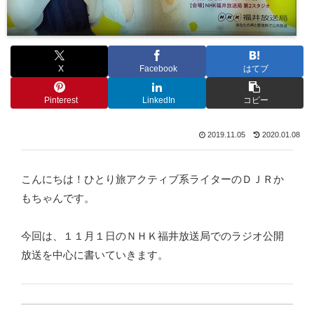
X
Facebook
はてブ
Pinterest
LinkedIn
コピー
2019.11.05
2020.01.08
こんにちは！ひとり旅アクティブ系ライターのＤＪＲか
もちゃんです。
今回は、１１月１日のＮＨＫ福井放送局でのラジオ公開
放送を中心に書いていきます。