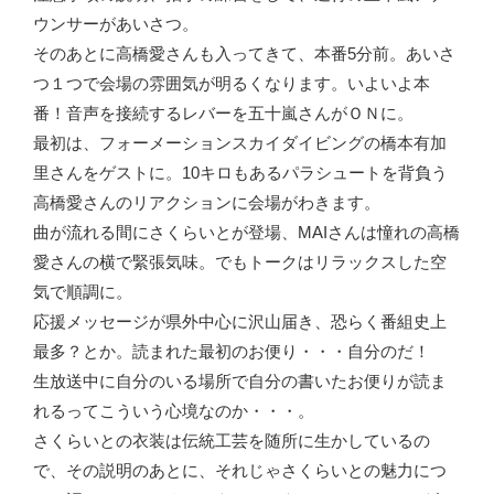
ウンサーがあいさつ。
そのあとに高橋愛さんも入ってきて、本番5分前。あいさ
つ１つで会場の雰囲気が明るくなります。いよいよ本
番！音声を接続するレバーを五十嵐さんがＯＮに。
最初は、フォーメーションスカイダイビングの橋本有加
里さんをゲストに。10キロもあるパラシュートを背負う
高橋愛さんのリアクションに会場がわきます。
曲が流れる間にさくらいとが登場、MAIさんは憧れの高橋
愛さんの横で緊張気味。でもトークはリラックスした空
気で順調に。
応援メッセージが県外中心に沢山届き、恐らく番組史上
最多？とか。読まれた最初のお便り・・・自分のだ！
生放送中に自分のいる場所で自分の書いたお便りが読ま
れるってこういう心境なのか・・・。
さくらいとの衣装は伝統工芸を随所に生かしているの
で、その説明のあとに、それじゃさくらいとの魅力につ