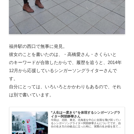
福井駅の西口で無事に発見。
彼女のことを書いたのは、・高橋愛さん・さくらいと
のキーワードが合致したからで、履歴を追うと、2014年
12月から応援しているシンガーソングライターさんで
す。
自分にとっては、いろいろとかかわりもあるので、それ
は別で書いています。
”人生は一度きり”を体現するシンガーソングラ
イター阿部静華さん
今回は、北陸、東北、北海道を中心に全国を飛び回ってい
るシンガーソングライター阿部静華さんについてです。自
分の生き方の分岐点に立った時に、実際の生き様を見て、
今の行き方を決断する一押しをくれたシンガーソングライ
ターさんです。遅咲きのシンガーソ...