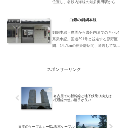
位置し、名鉄内海線の知多奥田駅から徒
歩10分ほどの場所にあります。南知多ビ
ーチランド南知多ビーチランドきっぷは
白銀の釧網本線
大人が3,500円です。まず、南知多ビー
ひとり旅
チランドきっぷに付...
釧網本線・摩周から磯分内までのキハ54
系乗車記。国道391号と並走する原野区
間、14.7kmの長距離駅間、通過して気づ
かぬ南弟子屈駅の記憶など、北海道らし
い広大な鉄道風景を描く旅行記です。
スポンサーリンク
名古屋での新幹線と地下鉄乗り換えは
桜通線の使い勝手が良い
日本のケーブルカー01:坂本ケーブル