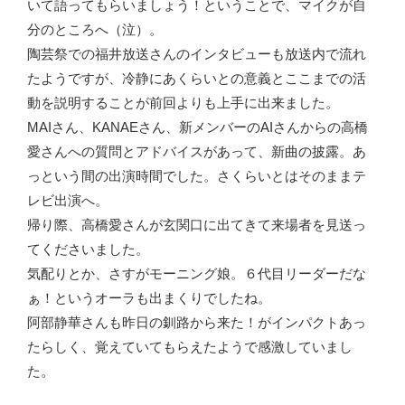
いて語ってもらいましょう！ということで、マイクが自
分のところへ（泣）。
陶芸祭での福井放送さんのインタビューも放送内で流れ
たようですが、冷静にあくらいとの意義とここまでの活
動を説明することが前回よりも上手に出来ました。
MAIさん、KANAEさん、新メンバーのAIさんからの高橋
愛さんへの質問とアドバイスがあって、新曲の披露。あ
っという間の出演時間でした。さくらいとはそのままテ
レビ出演へ。
帰り際、高橋愛さんが玄関口に出てきて来場者を見送っ
てくださいました。
気配りとか、さすがモーニング娘。６代目リーダーだな
ぁ！というオーラも出まくりでしたね。
阿部静華さんも昨日の釧路から来た！がインパクトあっ
たらしく、覚えていてもらえたようで感激していまし
た。