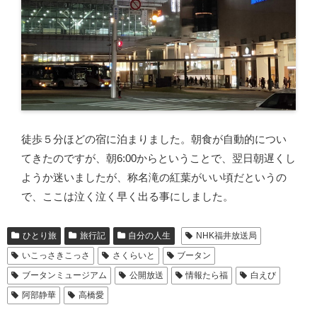
徒歩５分ほどの宿に泊まりました。朝食が自動的につい
てきたのですが、朝6:00からということで、翌日朝遅くし
ようか迷いましたが、称名滝の紅葉がいい頃だというの
で、ここは泣く泣く早く出る事にしました。
ひとり旅
旅行記
自分の人生
NHK福井放送局
いこっさきこっさ
さくらいと
ブータン
ブータンミュージアム
公開放送
情報たら福
白えび
阿部静華
高橋愛