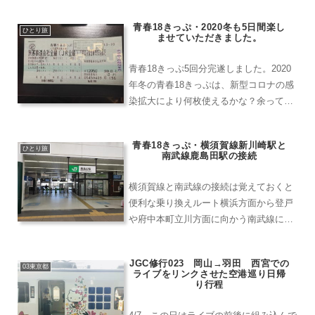
堂ターミナルと直結のホテル立山お土産
品や食事については、こちらのホテル立
青春18きっぷ・2020冬も5日間楽し
ひとり旅
ませていただきました。
山さんの中で済ませること...
青春18きっぷ5回分完遂しました。2020
年冬の青春18きっぷは、新型コロナの感
染拡大により何枚使えるかな？余っても
金券ショップに買取してもらえるのか
な？という感じでしたので全部使い切る
青春18きっぷ・横須賀線新川崎駅と
つもりでしたが、無事に完遂しました。
ひとり旅
南武線鹿島田駅の接続
どの回も満足出来る...
横須賀線と南武線の接続は覚えておくと
便利な乗り換えルート横浜方面から登戸
や府中本町立川方面に向かう南武線に乗
り換える時いくつか選択肢があります。
基本的には３つのルートがすぐ思いつく
JGC修行023 岡山→羽田 西宮での
はずですが、４つ目のルートとしての方
03東京都
ライブをリンクさせた空港巡り日帰
法を説明しておきたいと思...
り行程