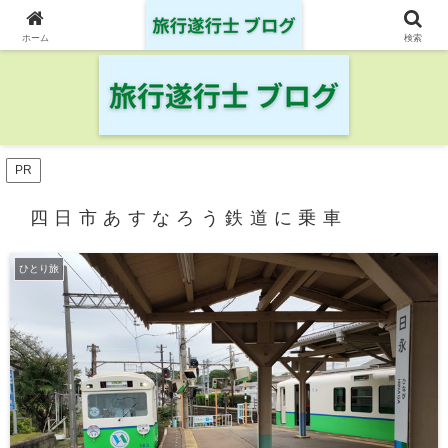
日本の鉄道・空港を制覇した旅行遂行士の旅の記録
ホーム
検索
PR
四日市あすなろう鉄道に乗車
ひとり旅