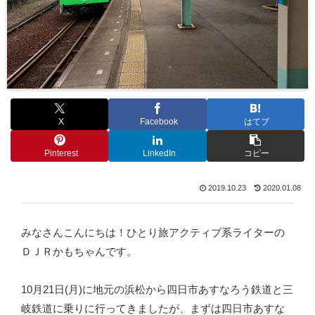
X
Facebook
はてブ
Pinterest
LinkedIn
コピー
2019.10.23
2020.01.08
みなさんこんにちは！ひとり旅アクティブ系ライターの
ＤＪＲかもちゃんです。
10月21日(月)に地元の浜松から四日市あすなろう鉄道と三
岐鉄道に乗りに行ってきましたが、まずは四日市あすな