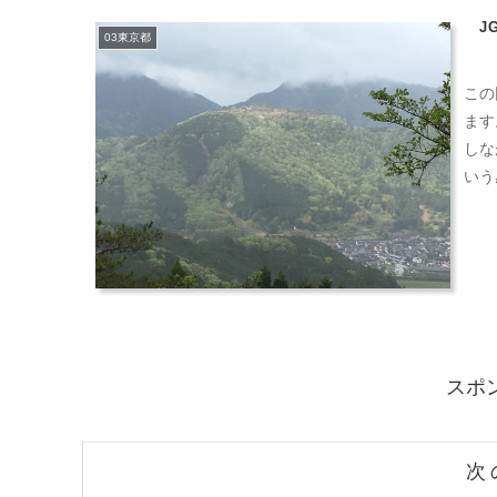
J
03東京都
この
ます
しな
いう
スポ
次