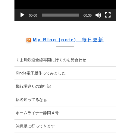
ー
00:00
00:36
ヤ
ー
My Blog (note) 毎日更新
くま川鉄道全線再開に行くのを見合わせ
Kindle電子版作ってみました
飛行場巡りの旅行記
駅名知ってるなぁ
ホームライナー静岡４号
沖縄県に行ってきます