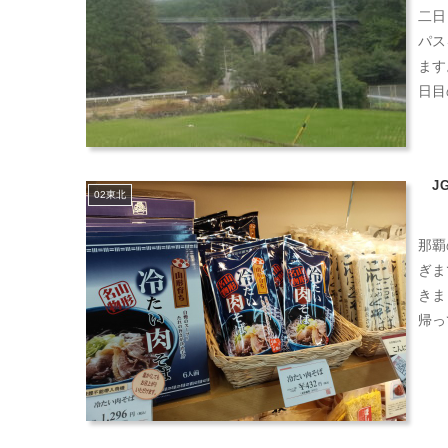
二日
パス
ます
日目
J
02東北
那覇
ぎま
きま
帰っ