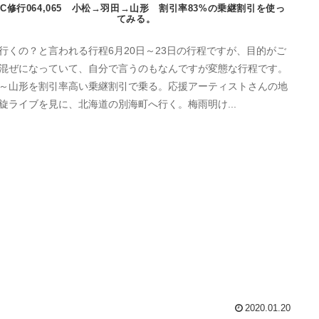
GC修行064,065 小松→羽田→山形 割引率83%の乗継割引を使っ
てみる。
行くの？と言われる行程6月20日～23日の行程ですが、目的がご
混ぜになっていて、自分で言うのもなんですが変態な行程です。
～山形を割引率高い乗継割引で乗る。応援アーティストさんの地
旋ライブを見に、北海道の別海町へ行く。梅雨明け...
2020.01.20