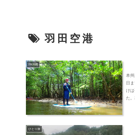
羽田空港
09沖縄
本州
日ま
けは
た。
ひとり旅