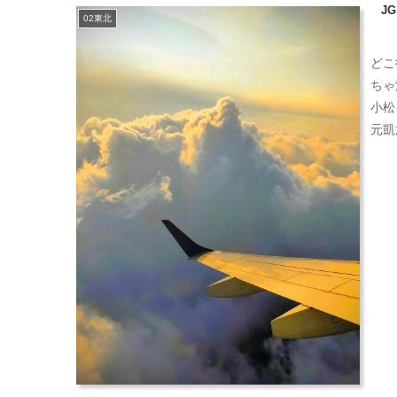
J
02東北
どこ
ちゃ
小松
元凱