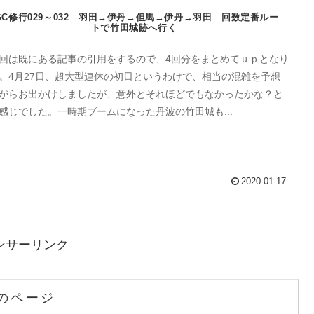
GC修行029～032 羽田→伊丹→但馬→伊丹→羽田 回数定番ルー
トで竹田城跡へ行く
回は既にある記事の引用をするので、4回分をまとめてｕｐとなり
。4月27日、超大型連休の初日というわけで、相当の混雑を予想
がらお出かけしましたが、意外とそれほどでもなかったかな？と
感じでした。一時期ブームになった丹波の竹田城も...
2020.01.17
ンサーリンク
のページ