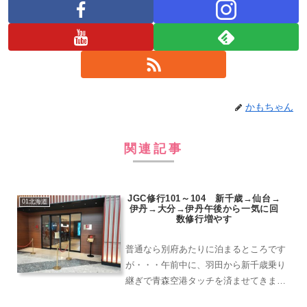
かもちゃん
関連記事
JGC修行101～104 新千歳→仙台→
01北海道
伊丹→大分→伊丹午後から一気に回
数修行増やす
普通なら別府あたりに泊まるところです
が・・・午前中に、羽田から新千歳乗り
継ぎで青森空港タッチを済ませてきまし
た。この日は12月1日（日）、そろそろ