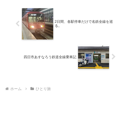
2日間、各駅停車だけで名鉄全線を巡
る。
四日市あすなろう鉄道全線乗車記
ホーム
ひとり旅