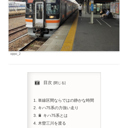
oppo_2
目次
単線区間ならではの静かな時間
キハ75系の力強い走り
🚆 キハ75系とは
木曽三川を渡る