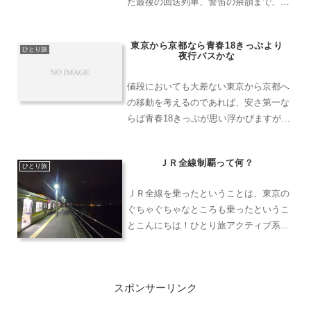
た最後の回送列車、警笛の余韻まで、35
年の歴史に静かに別れを告げた一日を描
きます。
東京から京都なら青春18きっぷより
ひとり旅
夜行バスかな
値段においても大差ない東京から京都へ
の移動を考えるのであれば、安さ第一な
らば青春18きっぷが思い浮かびますが、
この新型コロナウィルスの影響もあって
か、格安の夜行バスが見直されていま
ＪＲ全線制覇って何？
す。寝ている間に着けるという便利さ何
ひとり旅
しろ寝ている間に到着出来...
ＪＲ全線を乗ったということは、東京の
ぐちゃぐちゃなところも乗ったというこ
とこんにちは！ひとり旅アクティブ系ラ
イターのＤＪＲかもちゃんです。今回
は、ＪＲ全線制覇を目指すとはどういう
ことなのかを簡単に説明してみますね。
スポンサーリンク
そもそも複雑な路線（鶴見線...