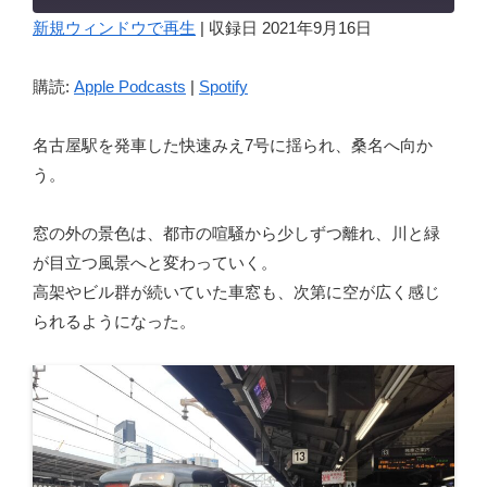
新規ウィンドウで再生
|
収録日 2021年9月16日
SHARE
Apple Podcasts
Spotify
購読:
Apple Podcasts
|
Spotify
RSS FEED
LINK
名古屋駅を発車した快速みえ7号に揺られ、桑名へ向か
う。
EMBED
窓の外の景色は、都市の喧騒から少しずつ離れ、川と緑
が目立つ風景へと変わっていく。
高架やビル群が続いていた車窓も、次第に空が広く感じ
られるようになった。