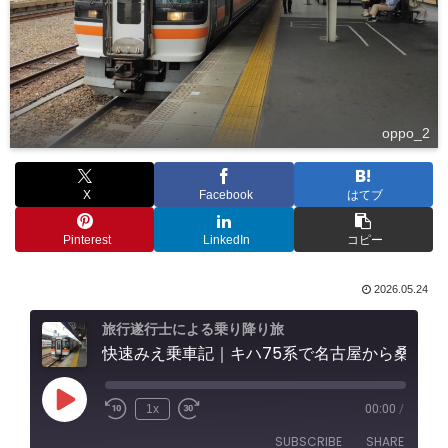
oppo_2
X
Facebook
はてブ
Pinterest
LinkedIn
コピー
2026.05.24
旅行遂行士による乗り降り旅
快速みえ乗車記｜キハ75系で名古屋から桑名へ、木曽三川を渡る旅
Play
1x
00:00
/
Episode
SUBSCRIBE
SHARE