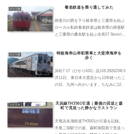
旅行先から都会へと戻る人たちの流れが
養老鉄道を乗り通してみた
増えてくる時間帯です。と、いうところ
ひとり旅
からの修行です。大分に...
揖斐川の西を下り岐阜県と三重県を結ぶ
ローカル私鉄養老鉄道は岐阜県の揖斐駅
と三重県の桑名駅を結ぶ全長57.5kmの路
線で、大垣を境に揖斐方面と桑名方面に
列車が分かれます。養老鉄道公式サイト
特急海幸山幸初乗車と大堂津海岸を
かつては近鉄が所有する路線→養老鉄道
ひとり旅
歩く
へかつては近鉄の路...
浜松7:17（ひかり632）品川8:292023年3
月11日、東日本大震災から12年経ったこ
の日、九州へ向かいます。ちなみに12年
前のこの日は九州に向かっている途中の
新幹線で地震を知りました。今回は特典
天浜線TH3501引退｜最後の回送と森
航空券を利用するのですが、朝一番の飛
ひとり旅
町で見送った静かなラストラン
行...
天竜浜名湖鉄道TH3501の引退を記録。
天竜二俣駅での姿、森町病院前で見送っ