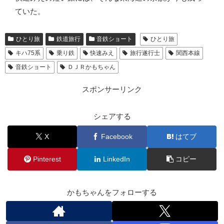
ていた。
ひとり旅
鉄道旅行
音鉄ショート
ひとり旅
キハ75系
乗り鉄
快速みえ
旅行遂行士
関西本線
音鉄ショート
ＤＪＲかもちゃん
スポンサーリンク
シェアする
X
Facebook
はてブ
Pinterest
LinkedIn
コピー
かもちゃんをフォローする