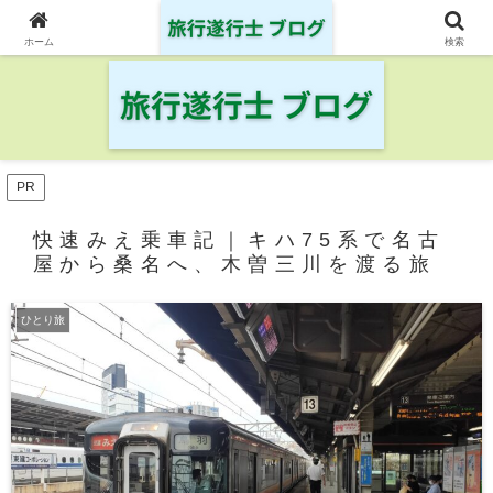
日本の鉄道・空港を制覇した旅行遂行士の旅の記録
ホーム
検索
PR
快速みえ乗車記｜キハ75系で名古
屋から桑名へ、木曽三川を渡る旅
ひとり旅