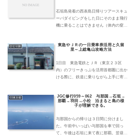
の、写真が少ない空港を訪問...
石垣島発着の西表島日帰りツアースキュ
ーバダイビングをした日にそのまま飛行
機に乗ることはできません（体内の窒素
を排出するまでに時間を要する）ので、
石垣島を離れる日はそれ以外のアクティ
東急やＪＲの一日乗車券活用と久留
ビティで楽しむか、何もしないで移動に
ひとり旅
里～上総亀山攻略方法
充てるかという選択肢にな...
1日目 東急電鉄とＪＲ（東京２３区
内）のフリーきっぷを活用首都圏に出か
ける際に、鉄道に乗りながら上手に寄り
道して時間をつぶす方法とその実践結果
を書いてみます。〇〇市内や23区内行き
JGC修行059～062 与那国→石垣→
の乗車券の活用方法、一日乗車券の活用
03東京都
那覇→羽田→小松 泊まると島の様
方法として以下を取り上げ...
子が理解できる。
与那国からの帰りは３日間に分けまし
た。午前中いっぱい与那国を車で回っ
て、午後は石垣に来て夜に那覇。翌昼に