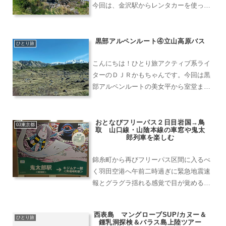
今回は、金沢駅からレンタカーを使っ
て、福井県嶺北の海岸線を南下して越前
町までの５０キロほどを走ってきまし
た。観光名所なんて東尋坊くらいでし
黒部アルペンルート④立山高原バス
ひとり旅
ょ？というイメージですが、意外...
こんにちは！ひとり旅アクティブ系ライ
ターのＤＪＲかもちゃんです。今回は黒
部アルペンルートの美女平から室堂まで
のバス路線について紹介していきます。
ケーブルカー下りたら、バス乗り場へ直
行・並ぶケーブルカーを下りた後は、ま
おとなびフリーパス２日目岩国→鳥
03東京都
取 山口線・山陰本線の車窓や鬼太
っすぐ案内に従って室堂行...
郎列車を楽しむ
錦糸町から再びフリーパス区間に入るべ
く羽田空港へ午前二時過ぎに緊急地震速
報とグラグラ揺れる感覚で目が覚める。
ホテルの１０階だったので、揺れはさほ
どでもなかったが震度３だったようだ。
西表島 マングローブSUP/カヌー＆
日本全国の空港制覇を終えているもの
ひとり旅
鍾乳洞探検＆バラス島上陸ツアー