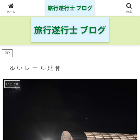
日本の鉄道・空港を制覇した旅行遂行士の旅の記録
ホーム
検索
PR
ゆいレール延伸
ひとり旅