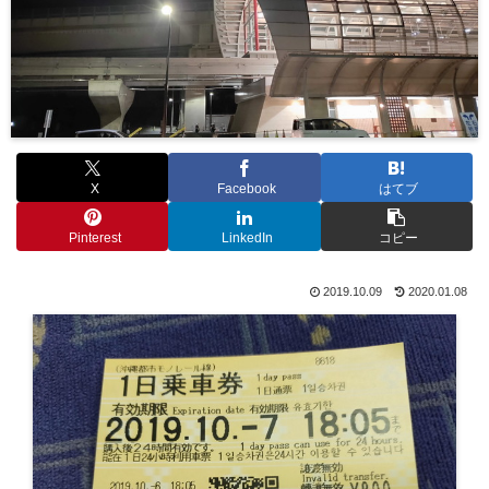
X
Facebook
はてブ
Pinterest
LinkedIn
コピー
2019.10.09
2020.01.08