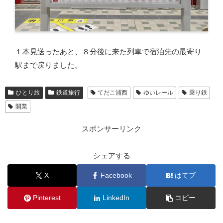
１本見送ったあと、８分後に来た列車で宿泊先の最寄り
駅まで戻りました。
ひとり旅
鉄道旅行
てだこ浦西
ゆいレール
乗り鉄
開業
スポンサーリンク
シェアする
X
Facebook
はてブ
Pinterest
LinkedIn
コピー