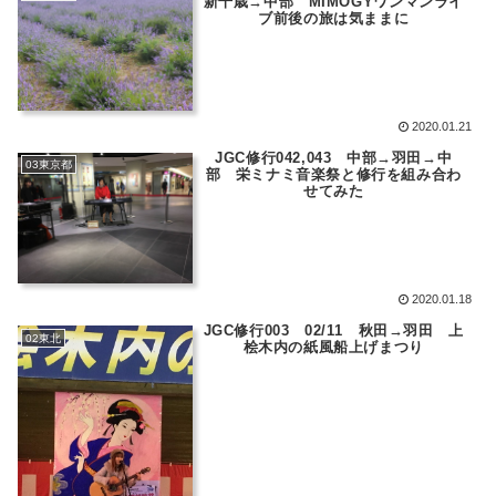
新千歳→中部 MIMOGYワンマンライ
ブ前後の旅は気ままに
2020.01.21
JGC修行042,043 中部→羽田→中
03東京都
部 栄ミナミ音楽祭と修行を組み合わ
せてみた
2020.01.18
JGC修行003 02/11 秋田→羽田 上
02東北
桧木内の紙風船上げまつり