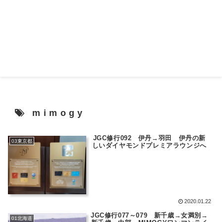
mimogy
JGC修行092 伊丹→羽田 伊丹の新
03東京都
しいダイヤモンドプレミアラウンジへ
2020.01.22
JGC修行077～079 新千歳→女満別→
01北海道