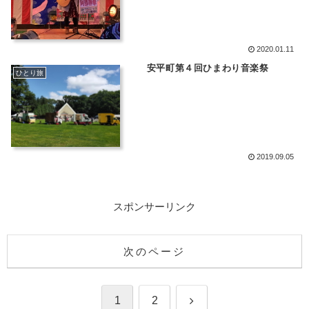
2020.01.11
安平町第４回ひまわり音楽祭
ひとり旅
2019.09.05
スポンサーリンク
次のページ
次
1
2