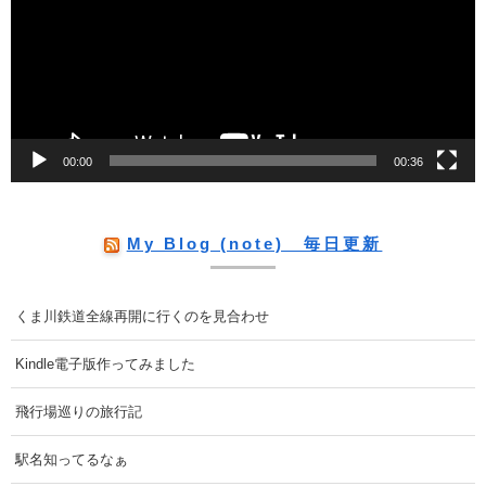
レ
ー
ヤ
ー
00:00
00:36
My Blog (note) 毎日更新
くま川鉄道全線再開に行くのを見合わせ
Kindle電子版作ってみました
飛行場巡りの旅行記
駅名知ってるなぁ