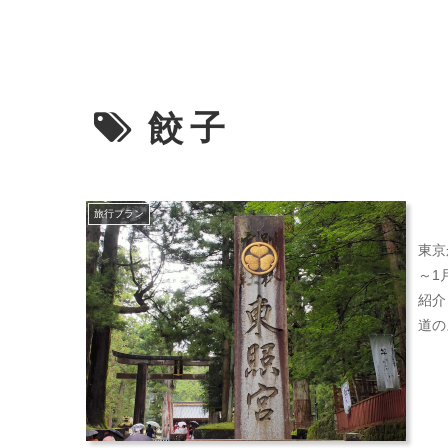
餃子
旅行プラン
東京
～1
紹介
道の