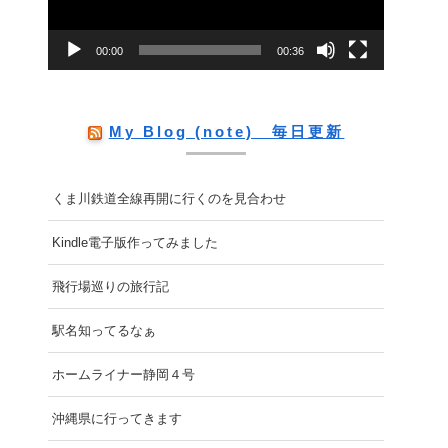
ー
00:00
00:36
ヤ
ー
My Blog (note) 毎日更新
くま川鉄道全線再開に行くのを見合わせ
Kindle電子版作ってみました
飛行場巡りの旅行記
駅名知ってるなぁ
ホームライナー静岡４号
沖縄県に行ってきます