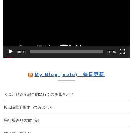
プ
レ
ー
ヤ
ー
00:00
00:36
My Blog (note) 毎日更新
くま川鉄道全線再開に行くのを見合わせ
Kindle電子版作ってみました
飛行場巡りの旅行記