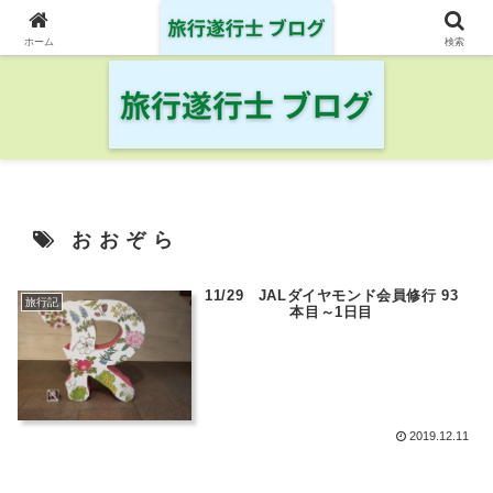
日本の鉄道・空港を制覇した旅行遂行士の旅の記録
ホーム
検索
おおぞら
11/29 JALダイヤモンド会員修行 93
旅行記
本目～1日目
2019.12.11