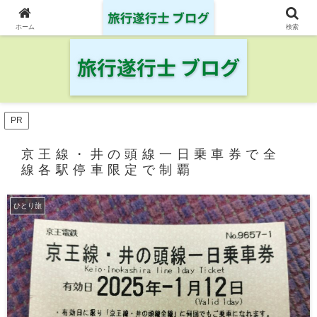
日本の鉄道・空港を制覇した旅行遂行士の旅の記録
ホーム
検索
PR
京王線・井の頭線一日乗車券で全
線各駅停車限定で制覇
ひとり旅