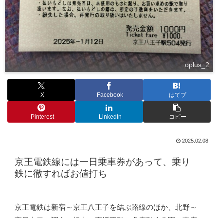
oplus_2
X
Facebook
はてブ
Pinterest
LinkedIn
コピー
2025.02.08
京王電鉄線には一日乗車券があって、乗り
鉄に徹すればお値打ち
京王電鉄は新宿～京王八王子を結ぶ路線のほか、北野～