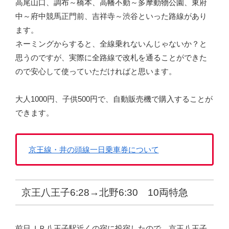
高尾山口、調布～橋本、高幡不動～多摩動物公園、東府
中～府中競馬正門前、吉祥寺～渋谷といった路線があり
ます。
ネーミングからすると、全線乗れないんじゃないか？と
思うのですが、実際に全路線で改札を通ることができた
ので安心して使っていただければと思います。
大人1000円、子供500円で、自動販売機で購入することが
できます。
京王線・井の頭線一日乗車券について
京王八王子6:28→北野6:30 10両特急
前日ＪＲ八王子駅近くの宿に投宿したので、京王八王子