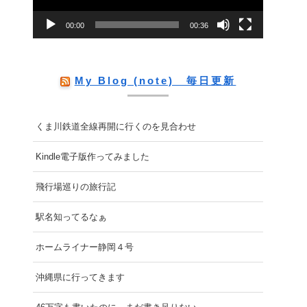
ー
00:00
00:36
ヤ
ー
My Blog (note) 毎日更新
くま川鉄道全線再開に行くのを見合わせ
Kindle電子版作ってみました
飛行場巡りの旅行記
駅名知ってるなぁ
ホームライナー静岡４号
沖縄県に行ってきます