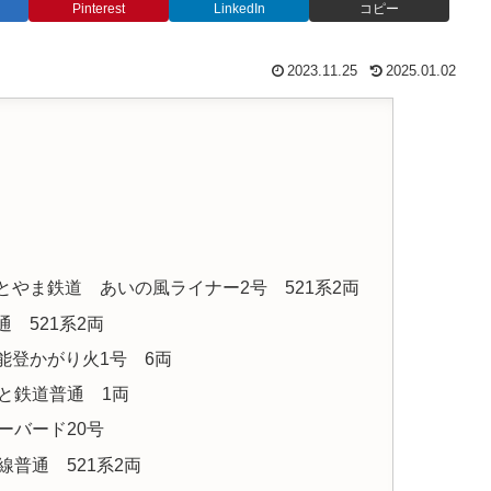
Pinterest
LinkedIn
コピー
2023.11.25
2025.01.02
の風とやま鉄道 あいの風ライナー2号 521系2両
通 521系2両
急能登かがり火1号 6両
 のと鉄道普通 1両
ダーバード20号
本線普通 521系2両