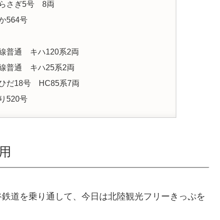
しらさぎ5号 8両
か564号
本線普通 キハ120系2両
山本線普通 キハ25系2両
急ひだ18号 HC85系7両
り520号
用
谷鉄道を乗り通して、今日は北陸観光フリーきっぷを