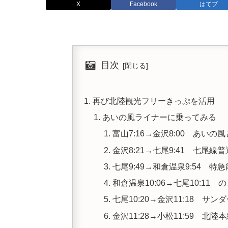
X
Facebook
はてブ
目次
再び北陸観光フリーきっぷを活用
あいの風ライナーに乗ってみる
富山7:16→金沢8:00 あい
金沢8:21→七尾9:41 七尾線普
七尾9:49→和倉温泉9:54 特
和倉温泉10:06→七尾10:11
七尾10:20→金沢11:18 サン
金沢11:28→小松11:59 北陸