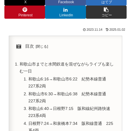
X
Facebook
はてブ
Pinterest
LinkedIn
コピー
2023.11.14
2025.01.02
目次
和歌山市までと水間鉄道を混ぜながらライブも楽し
む一日
和歌山6:16→和歌山市6:22 紀勢本線普通
227系2両
和歌山市6:30→和歌山6:38 紀勢本線普通
227系2両
和歌山6:40→日根野7:15 阪和線紀州路快速
223系4両
日根野7:24→和泉橋本7:34 阪和線普通 225
系4両