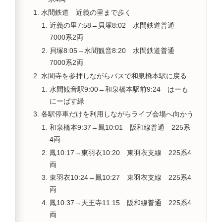
水間鉄道 近義の里まで歩く
近義の里7:58→貝塚8:02 水間鉄道普通
7000系2両
貝塚8:05→水間観音8:20 水間鉄道普通
7000系2両
水間寺を参拝しながらバスで和泉橋本駅に戻る
水間観音駅9:00→和泉橋本駅前9:24 はーも
にーばす緑
各駅停車だけを利用しながらライブ会場へ向かう
和泉橋本9:37→鳳10:01 阪和線普通 225系
4両
鳳10:17→東羽衣10:20 東羽衣支線 225系4
両
東羽衣10:24→鳳10:27 東羽衣支線 225系4
両
鳳10:37→天王寺11:15 阪和線普通 225系4
両