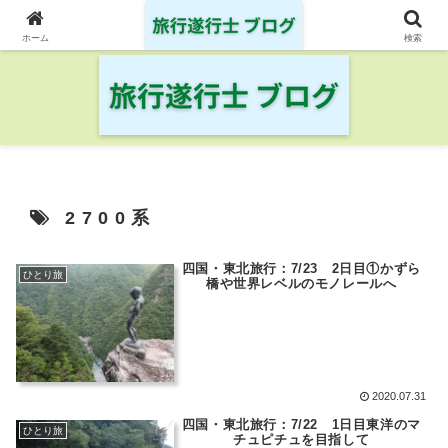
日本の鉄道・空港を制覇した旅行遂行士の旅の記録
ホーム
検索
2700系
四国・東北旅行：7/23 2日目①かずら
ひとり旅
橋や世界レベルのモノレールへ
2020.07.31
四国・東北旅行：7/22 1日目東洋のマ
ひとり旅
チュピチュを目指して