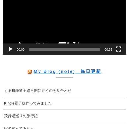
プ
レ
ー
ヤ
ー
00:00
00:36
My Blog (note) 毎日更新
くま川鉄道全線再開に行くのを見合わせ
Kindle電子版作ってみました
飛行場巡りの旅行記
駅名知ってるなぁ