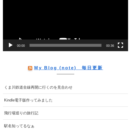
プ
レ
ー
ヤ
ー
00:00
00:36
My Blog (note) 毎日更新
くま川鉄道全線再開に行くのを見合わせ
Kindle電子版作ってみました
飛行場巡りの旅行記
駅名知ってるなぁ