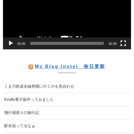
レ
ー
ヤ
ー
00:00
00:36
My Blog (note) 毎日更新
くま川鉄道全線再開に行くのを見合わせ
Kindle電子版作ってみました
飛行場巡りの旅行記
駅名知ってるなぁ