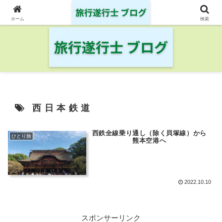
日本の鉄道・空港を制覇した旅行遂行士の旅の記録
ホーム
検索
西日本鉄道
西鉄全線乗り通し（除く貝塚線）から
ひとり旅
熊本空港へ
2022.10.10
スポンサーリンク