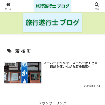
日本の鉄道・空港を制覇した旅行遂行士の旅の記録
ホーム
検索
若桜町
スーパーまつかぜ、スーパーはくと直
ひとり旅
前割を使いながら若桜鉄道へ
2023.05.14
スポンサーリンク