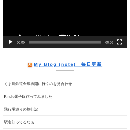
レ
ー
ヤ
ー
00:00
00:36
My Blog (note) 毎日更新
くま川鉄道全線再開に行くのを見合わせ
Kindle電子版作ってみました
飛行場巡りの旅行記
駅名知ってるなぁ