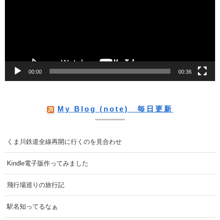
レ
ー
ヤ
ー
00:00
00:36
My Blog (note) 毎日更新
くま川鉄道全線再開に行くのを見合わせ
Kindle電子版作ってみました
飛行場巡りの旅行記
駅名知ってるなぁ