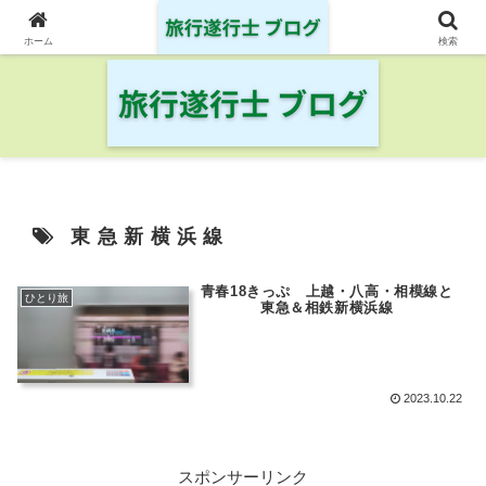
日本の鉄道・空港を制覇した旅行遂行士の旅の記録
ホーム
検索
東急新横浜線
青春18きっぷ 上越・八高・相模線と
ひとり旅
東急＆相鉄新横浜線
2023.10.22
スポンサーリンク