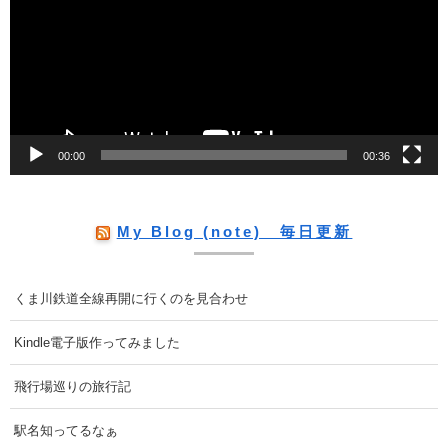
プ
レ
ー
ヤ
ー
00:00
00:36
My Blog (note) 毎日更新
くま川鉄道全線再開に行くのを見合わせ
Kindle電子版作ってみました
飛行場巡りの旅行記
駅名知ってるなぁ