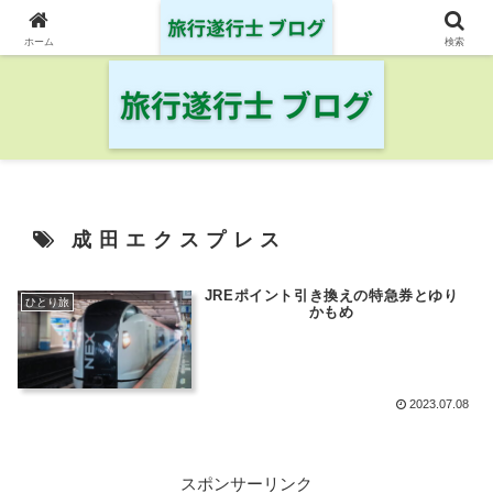
日本の鉄道・空港を制覇した旅行遂行士の旅の記録
ホーム
検索
成田エクスプレス
JREポイント引き換えの特急券とゆり
ひとり旅
かもめ
2023.07.08
スポンサーリンク