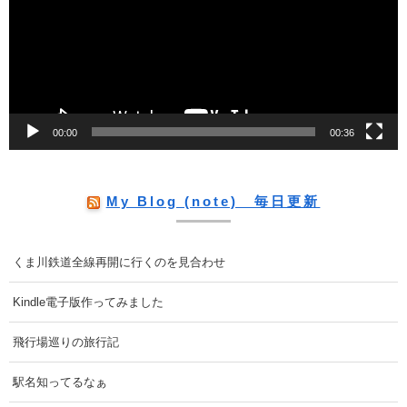
レ
ー
ヤ
ー
00:00
00:36
My Blog (note) 毎日更新
くま川鉄道全線再開に行くのを見合わせ
Kindle電子版作ってみました
飛行場巡りの旅行記
駅名知ってるなぁ