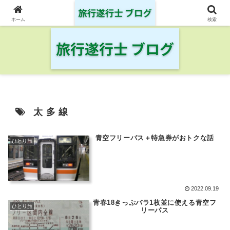
日本の鉄道・空港を制覇した旅行遂行士の旅の記録
ホーム
検索
太多線
青空フリーパス＋特急券がおトクな話
ひとり旅
2022.09.19
青春18きっぷバラ1枚並に使える青空フ
ひとり旅
リーパス