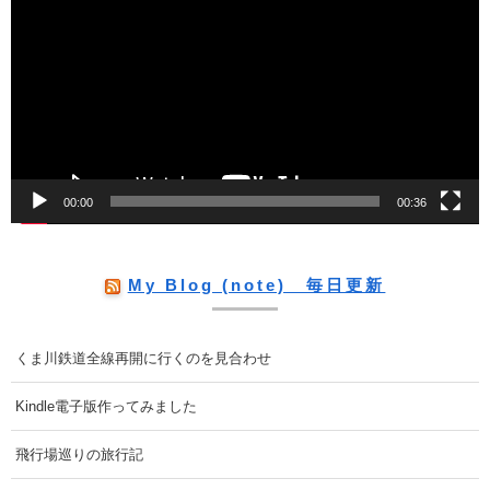
画
プ
レ
ー
ヤ
ー
00:00
00:36
My Blog (note) 毎日更新
くま川鉄道全線再開に行くのを見合わせ
Kindle電子版作ってみました
飛行場巡りの旅行記