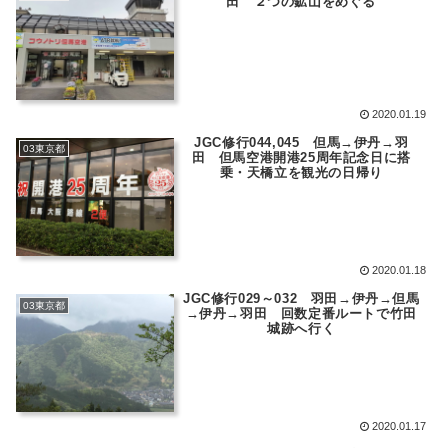
田 ２つの鉱山をめぐる
2020.01.19
JGC修行044,045 但馬→伊丹→羽
03東京都
田 但馬空港開港25周年記念日に搭
乗・天橋立を観光の日帰り
2020.01.18
JGC修行029～032 羽田→伊丹→但馬
03東京都
→伊丹→羽田 回数定番ルートで竹田
城跡へ行く
2020.01.17