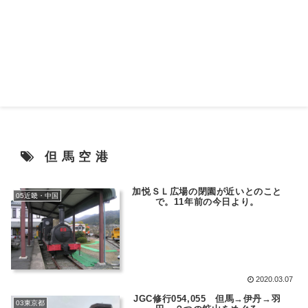
但馬空港
加悦ＳＬ広場の閉園が近いとのこと
05近畿・中国
で。11年前の今日より。
2020.03.07
JGC修行054,055 但馬→伊丹→羽
03東京都