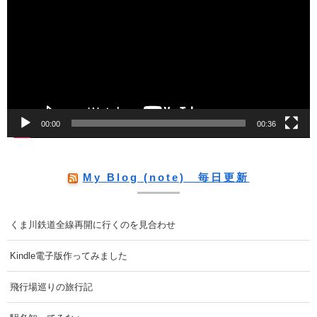
プ
レ
ー
ヤ
ー
00:00
00:36
My Blog (note) 毎日更新
くま川鉄道全線再開に行くのを見合わせ
Kindle電子版作ってみました
飛行場巡りの旅行記