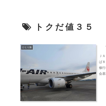
トクだ値３５
ひとり旅
ＪＡ
ば８
修行
会基