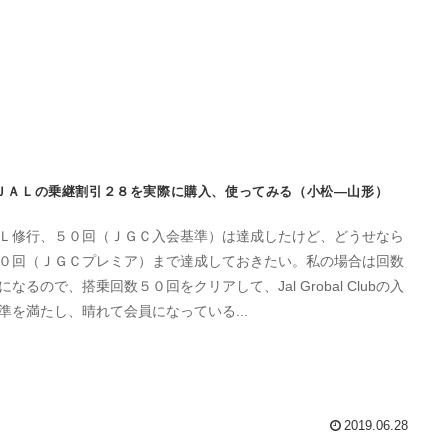
ＪＡＬの乗継割引２８を実際に購入、使ってみる（小松―山形）
Ｌ修行、５０回（ＪＧＣ入会基準）は達成したけど、どうせなら
０回（ＪＧＣプレミア）まで達成しておきたい。私の場合は回数
になるので、搭乗回数５０回をクリアして、Jal Grobal Clubの入
準を満たし、晴れて会員になっている...
2019.06.28