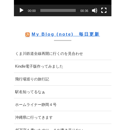
ー
00:00
00:36
ヤ
ー
My Blog (note) 毎日更新
くま川鉄道全線再開に行くのを見合わせ
Kindle電子版作ってみました
飛行場巡りの旅行記
駅名知ってるなぁ
ホームライナー静岡４号
沖縄県に行ってきます