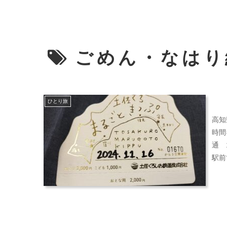
ごめん・なはり
ひとり旅
高知
時間
通 
駅前