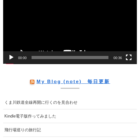
画
プ
レ
ー
ヤ
ー
00:00
00:36
My Blog (note) 毎日更新
くま川鉄道全線再開に行くのを見合わせ
Kindle電子版作ってみました
飛行場巡りの旅行記