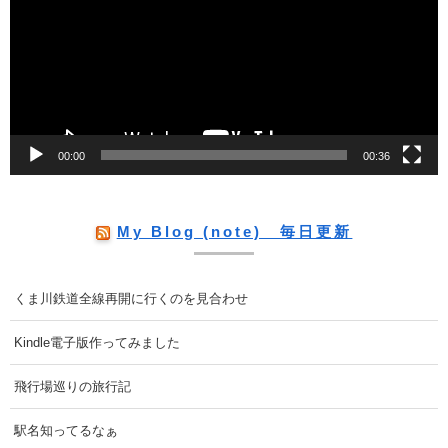
プ
レ
ー
ヤ
ー
00:00
00:36
My Blog (note) 毎日更新
くま川鉄道全線再開に行くのを見合わせ
Kindle電子版作ってみました
飛行場巡りの旅行記
駅名知ってるなぁ