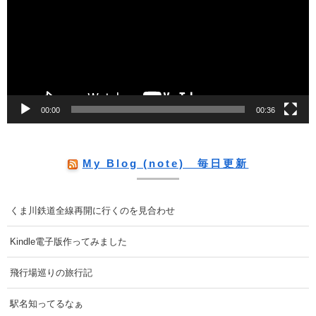
プ
レ
ー
ヤ
ー
00:00
00:36
My Blog (note) 毎日更新
くま川鉄道全線再開に行くのを見合わせ
Kindle電子版作ってみました
飛行場巡りの旅行記
駅名知ってるなぁ