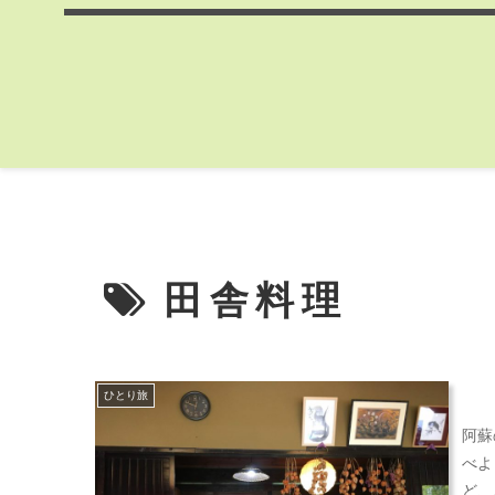
田舎料理
ひとり旅
阿蘇
べよ
ど、