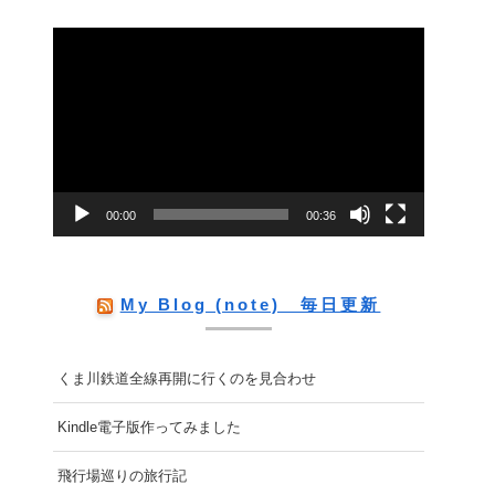
動
画
プ
レ
ー
00:00
00:36
ヤ
ー
My Blog (note) 毎日更新
くま川鉄道全線再開に行くのを見合わせ
Kindle電子版作ってみました
飛行場巡りの旅行記