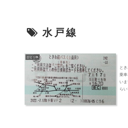
水戸線
ひとり旅
とき
乗車
いま
らい