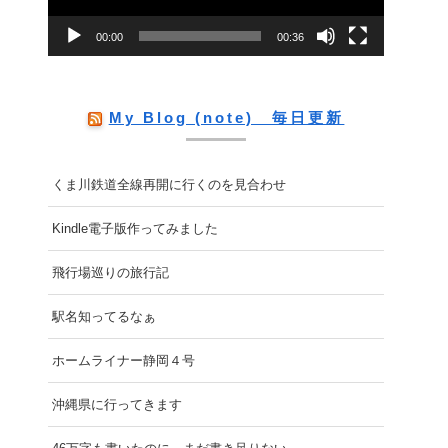
ー
00:00
00:36
ヤ
ー
My Blog (note) 毎日更新
くま川鉄道全線再開に行くのを見合わせ
Kindle電子版作ってみました
飛行場巡りの旅行記
駅名知ってるなぁ
ホームライナー静岡４号
沖縄県に行ってきます