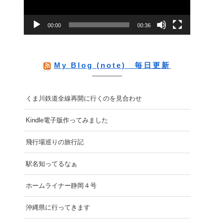
ー
00:00
00:36
ヤ
ー
My Blog (note) 毎日更新
くま川鉄道全線再開に行くのを見合わせ
Kindle電子版作ってみました
飛行場巡りの旅行記
駅名知ってるなぁ
ホームライナー静岡４号
沖縄県に行ってきます