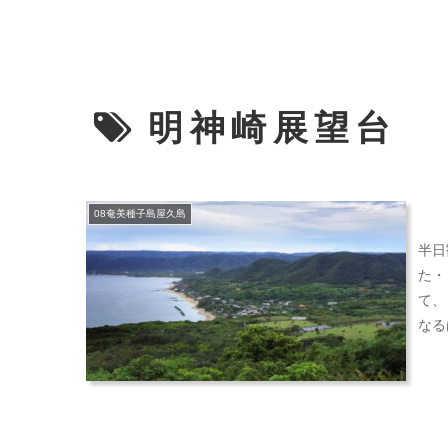
明神崎展望台
08奄美種子島屋久島
半日
た・
て、
なる