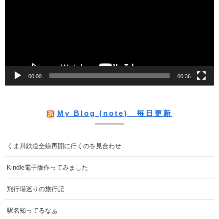
プ
レ
ー
ヤ
ー
00:00
00:36
My Blog (note) 毎日更新
くま川鉄道全線再開に行くのを見合わせ
Kindle電子版作ってみました
飛行場巡りの旅行記
駅名知ってるなぁ