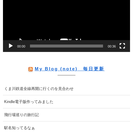
プ
レ
ー
ヤ
ー
00:00
00:36
My Blog (note) 毎日更新
くま川鉄道全線再開に行くのを見合わせ
Kindle電子版作ってみました
飛行場巡りの旅行記
駅名知ってるなぁ