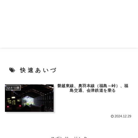
快速あいづ
磐越東線、奥羽本線（福島～峠）、福
ひとり旅
島交通、会津鉄道を乗る
2024.12.29