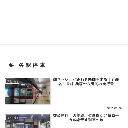
各駅停車
朝ラッシュが終わる瞬間を走る｜近鉄
ひとり旅
名古屋線 烏森〜八田間の走行音
2026.06.28
智頭急行、因美線、姫新線など超ロー
ひとり旅
カル線普通列車の旅