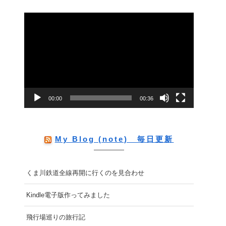
動
画
プ
レ
ー
00:00
00:36
ヤ
ー
My Blog (note) 毎日更新
くま川鉄道全線再開に行くのを見合わせ
Kindle電子版作ってみました
飛行場巡りの旅行記