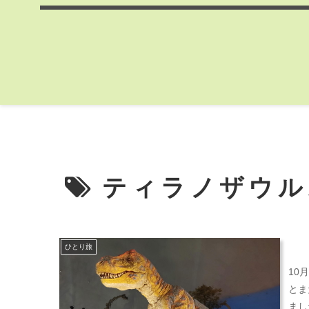
ティラノザウル
ひとり旅
10
とま
まし