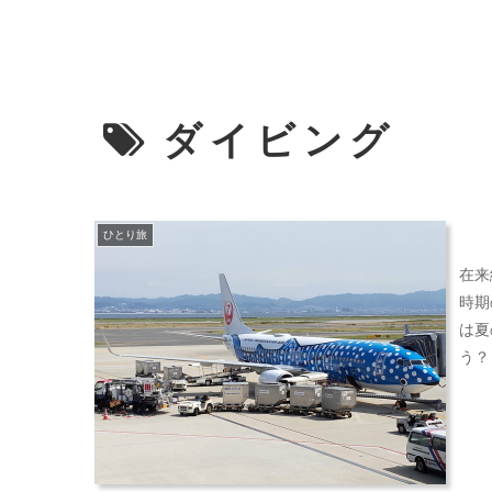
ダイビング
ひとり旅
在来
時期
は夏
う？