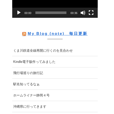
ー
00:00
00:36
ヤ
ー
My Blog (note) 毎日更新
くま川鉄道全線再開に行くのを見合わせ
Kindle電子版作ってみました
飛行場巡りの旅行記
駅名知ってるなぁ
ホームライナー静岡４号
沖縄県に行ってきます