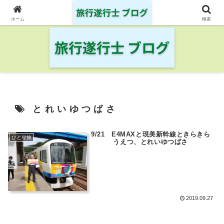
日本の鉄道・空港を制覇した旅行遂行士の旅の記録
ホーム
検索
とれいゆつばさ
9/21 E4MAXと現美新幹線ときらきら
ひとり旅
うえつ、とれいゆつばさ
2019.09.27