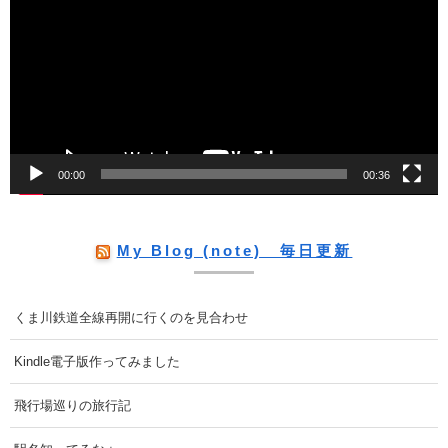
プ
レ
ー
ヤ
ー
00:00
00:36
My Blog (note) 毎日更新
くま川鉄道全線再開に行くのを見合わせ
Kindle電子版作ってみました
飛行場巡りの旅行記