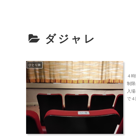
ダジャレ
ひとり旅
４時
制限
入場
で４