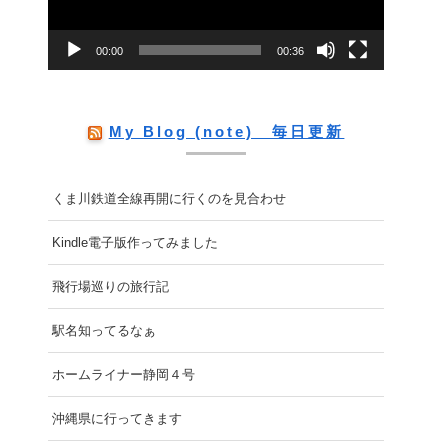
ー
00:00
00:36
ヤ
ー
My Blog (note) 毎日更新
くま川鉄道全線再開に行くのを見合わせ
Kindle電子版作ってみました
飛行場巡りの旅行記
駅名知ってるなぁ
ホームライナー静岡４号
沖縄県に行ってきます