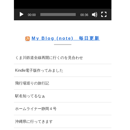
ー
00:00
00:36
ヤ
ー
My Blog (note) 毎日更新
くま川鉄道全線再開に行くのを見合わせ
Kindle電子版作ってみました
飛行場巡りの旅行記
駅名知ってるなぁ
ホームライナー静岡４号
沖縄県に行ってきます