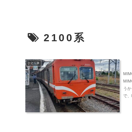
2100系
ひとり旅
MI
MI
うか
で、