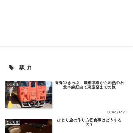
駅弁
青春18きっぷ 釧網本線から灼熱の石
ひとり旅
北本線経由で東室蘭までの旅
2023.12.29
ひとり旅の作り方⑥食事はどうする
ひとり旅
の？