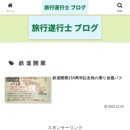
日本の鉄道・空港を制覇した旅行遂行士の旅の記録
ホーム
検索
鉄道開業
鉄道開業150周年記念秋の乗り放題パス
ひとり旅
2022.12.03
スポンサーリンク