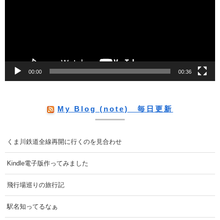
レ
ー
ヤ
ー
00:00
00:36
My Blog (note) 毎日更新
くま川鉄道全線再開に行くのを見合わせ
Kindle電子版作ってみました
飛行場巡りの旅行記
駅名知ってるなぁ