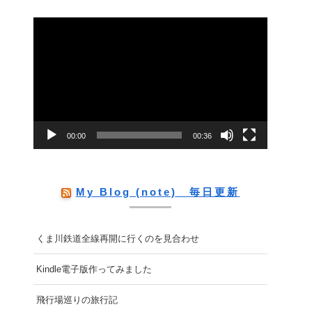
動
画
プ
レ
ー
00:00
00:36
ヤ
ー
My Blog (note) 毎日更新
くま川鉄道全線再開に行くのを見合わせ
Kindle電子版作ってみました
飛行場巡りの旅行記