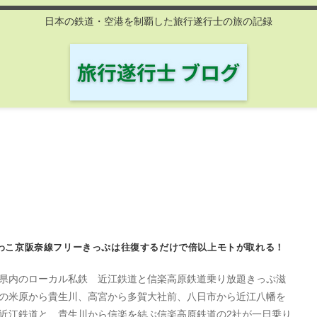
日本の鉄道・空港を制覇した旅行遂行士の旅の記録
わこ京阪奈線フリーきっぷは往復するだけで倍以上モトが取れる！
県内のローカル私鉄 近江鉄道と信楽高原鉄道乗り放題きっぷ滋
の米原から貴生川、高宮から多賀大社前、八日市から近江八幡を
近江鉄道と、貴生川から信楽を結ぶ信楽高原鉄道の2社が一日乗り