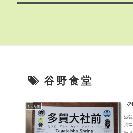
谷野食堂
び
ひとり旅
滋賀
賀県
結ぶ