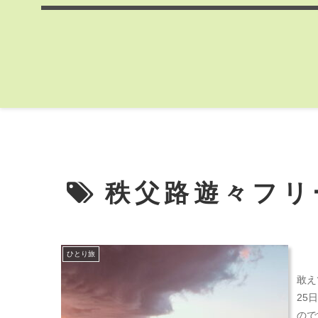
秩父路遊々フリ
ひとり旅
敢え
25
ので