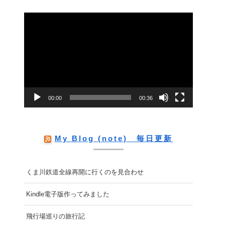
動
画
プ
レ
ー
00:00
00:36
ヤ
ー
My Blog (note) 毎日更新
くま川鉄道全線再開に行くのを見合わせ
Kindle電子版作ってみました
飛行場巡りの旅行記